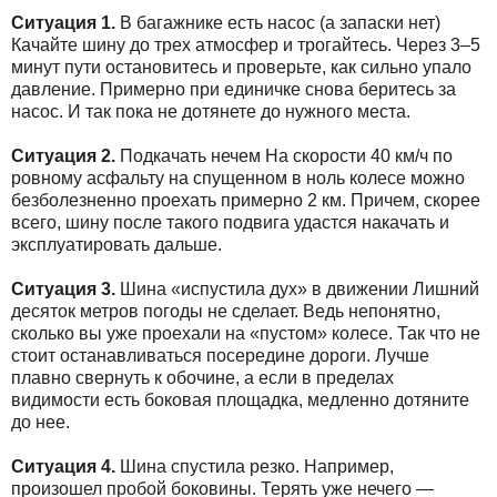
Ситуация 1.
В багажнике есть насос (а запаски нет)
Качайте шину до трех атмосфер и трогайтесь. Через 3–5
минут пути остановитесь и проверьте, как сильно упало
давление. Примерно при единичке снова беритесь за
насос. И так пока не дотянете до нужного места.
Ситуация 2.
Подкачать нечем На скорости 40 км/ч по
ровному асфальту на спущенном в ноль колесе можно
безболезненно проехать примерно 2 км. Причем, скорее
всего, шину после такого подвига удастся накачать и
эксплуатировать дальше.
Ситуация 3.
Шина «испустила дух» в движении Лишний
десяток метров погоды не сделает. Ведь непонятно,
сколько вы уже проехали на «пустом» колесе. Так что не
стоит останавливаться посередине дороги. Лучше
плавно свернуть к обочине, а если в пределах
видимости есть боковая площадка, медленно дотяните
до нее.
Ситуация 4.
Шина спустила резко. Например,
произошел пробой боковины. Терять уже нечего —