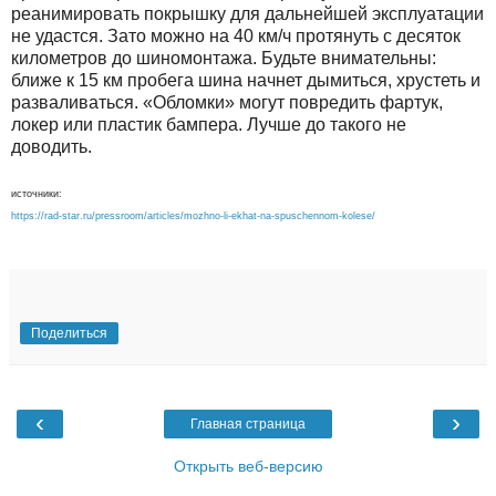
реанимировать покрышку для дальнейшей эксплуатации
не удастся. Зато можно на 40 км/ч протянуть с десяток
километров до шиномонтажа. Будьте внимательны:
ближе к 15 км пробега шина начнет дымиться, хрустеть и
разваливаться. «Обломки» могут повредить фартук,
локер или пластик бампера. Лучше до такого не
доводить.
источники:
https://rad-star.ru/pressroom/articles/mozhno-li-ekhat-na-spuschennom-kolese/
Поделиться
‹
›
Главная страница
Открыть веб-версию